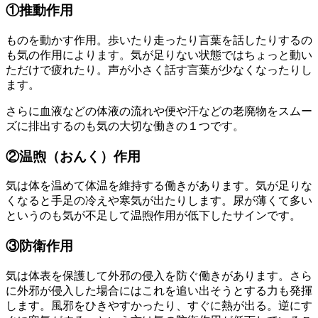
①推動作用
ものを動かす作用。歩いたり走ったり言葉を話したりするの
も気の作用によります。気が足りない状態ではちょっと動い
ただけで疲れたり。声が小さく話す言葉が少なくなったりし
ます。
さらに血液などの体液の流れや便や汗などの老廃物をスムー
ズに排出するのも気の大切な働きの１つです。
②温煦（おんく）作用
気は体を温めて体温を維持する働きがあります。気が足りな
くなると手足の冷えや寒気が出たりします。尿が薄くて多い
というのも気が不足して温煦作用が低下したサインです。
③防衛作用
気は体表を保護して外邪の侵入を防ぐ働きがあります。さら
に外邪が侵入した場合にはこれを追い出そうとする力も発揮
します。風邪をひきやすかったり、すぐに熱が出る。逆にす