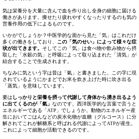
気は栄養分を大量に含んで血を作り出し全身の細胞に届ける
働きがあります。痩せたり疲れやすくなったりするのも気の
営養作用の低下によるものです。
いかがでしょうか？中医学的な面から見た「気」はこれだけ
多くの働きをしており、
この「気のせい」によって様々な症
状が出てきます。
そしてこの「気」は食べ物や飲み物から摂
取した「水穀の気」と呼吸によって取り込まれた「清気」が
結合することで生成されます。
ちなみに気という字は昔は「氣」と書きました。この字に現
されているようにかまどでお米を炊き上げた時に吹き出る
「蒸気」を意味しています。
要は
しっかりと栄養を摂って代謝して身体から湧き出るよう
に出てくるのが「氣」
なのです。西洋医学的な言葉で言うと
エネルギーである「ATP」でしょうか。動物のエネルギー産
生においてごはんなどの炭水化物が血糖（グルコース）に分
解されてこれが解糖系と呼ばれる代謝によってATPが産生。
これによって細胞が活動できるのです。