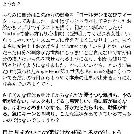
ょうか？
ちなみに自分はこの絶好の機会を
「ゴールデンまなびウィー
ク」
にしてみました。まずはずっとトライしてみたかったお
絵かきアプリでイラストを描く。初めての試みでしたが
YouTubeで使い方も初心者向けに説明してくださる女性もい
らっしゃりかなりスムーズに使えるようになりました。
もう
まさに女神！！
おかげさまでTwitterでも「いらすとや」のみ
だった自分の画像がお世辞にもうまいとは言えないですが自
分の描きたいものを載せられるようになり、朝から独りで
黙々と描くようになりました。かっこいいから。という理由
だけで買われたApple Pencil第１世代もiPad miniの脇にくっつ
いてるだけの毎日からようやく本来の仕事が出来るようにな
り喜んでいるようです。
さてそんな連休も明けてからなんだか
憂うつな気持ち。やる
気が出ない。マスクもしてるし息苦しい。急に頭が重くな
る。ふわっとめまいがする。汗がだらだら出る。動悸がす
る。急にキーンと耳鳴り。
こんな症状が出てきている方も多
いのではないでしょうか？
目に見えないこの症状はなぜ起こるのでしょう