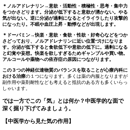
＊ノルアドレナリン→意欲・活動性・積極性・思考・集中力
をつかさどります。分泌が低下すると意欲が湧かない。やる
気が出ない。逆に分泌が過剰になるとイライラしたり攻撃的
になったり。不眠や血圧上昇・動悸などが出現します。
＊ドーパミン→快楽・意欲・食欲・性欲・好奇心などをつか
さどっており、ノルアドレナリンに近い位置づけになりま
す。分泌が低下すると食欲低下や意欲の低下に。過剰になる
と幻覚や妄想。快楽を欲しすぎるためギャンブルや買い物。
アルコールや薬物への依存症の原因につながります。
この３つの神経伝達物質のバランスを取ることが心療内科に
おける治療
の１つになります。多くは薬の内服となりますが
副作用や薬剤耐性なども考えると抵抗のある方も多くいらっ
しゃいます。
では一方でこの「気」とは何か？中医学的な面で
深く掘り下げてみましょう。
【中医学から見た気の作用】