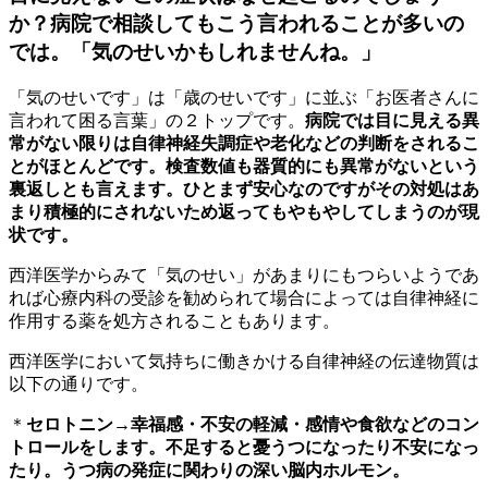
か？病院で相談してもこう言われることが多いの
では。「気のせいかもしれませんね。」
「気のせいです」は「歳のせいです」に並ぶ「お医者さんに
言われて困る言葉」の２トップです。
病院では目に見える異
常がない限りは自律神経失調症や老化などの判断をされるこ
とがほとんどです。検査数値も器質的にも異常がないという
裏返しとも言えます。ひとまず安心なのですがその対処はあ
まり積極的にされないため返ってもやもやしてしまうのが現
状です。
西洋医学からみて「気のせい」があまりにもつらいようであ
れば心療内科の受診を勧められて場合によっては自律神経に
作用する薬を処方されることもあります。
西洋医学において気持ちに働きかける自律神経の伝達物質は
以下の通りです。
＊
セロトニン→幸福感・不安の軽減・感情や食欲などのコン
トロールをします。不足すると憂うつになったり不安になっ
たり。うつ病の発症に関わりの深い脳内ホルモン。