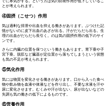
ぐに寒気がする。という方は気の防衛作用が低下しているこ
とが考えられます。
④固摂（こせつ）作用
気は過剰な排泄や出血を抑える働きがあります。ぶつけた記
憶がないのに皮下出血のあざが出る。汗がだらだら出る。生
理の出血がだらだら長引く。のは気の固摂作用の低下のサイ
ンです。
さらに内臓の位置を保つという働きもあります。胃下垂や子
宮下垂。脱肛など臓器が定位置から落ちてしまうという状態
も気の不足が考えられます。
⑤気化作用
気には物質を変化させる働きがあります。口から入った食べ
物や飲み物を血液や体液などを作り出し、不要な水液を汗や
尿に変化させます。むくみや汗が出ない、尿が出ないなどの
失調も気の働きの低下によるものです。
⑥営養作用