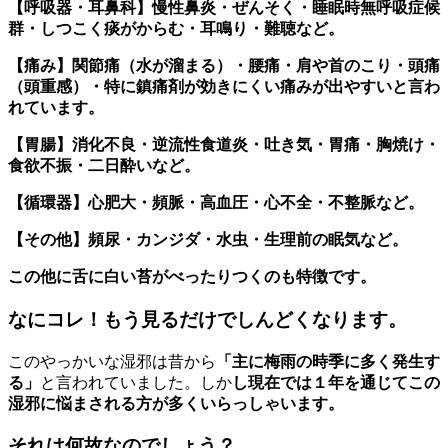
【呼吸器・耳鼻科】慢性鼻炎・ぜんそく・睡眠時無呼吸症候
群・しつこく痰がからむ・耳鳴り・難聴など。
【痛み】関節痛（水が溜まる）・腰痛・肩や首のこり・頭痛
（頭重感）・特に鎮痛剤が効きにくい痛みが出やすいと言わ
れています。
【胃腸】消化不良・逆流性食道炎・吐き気・胃痛・胸焼け・
食欲不振・二日酔いなど。
【循環器】心肥大・頻脈・高血圧・心不全・不整脈など。
【その他】頻尿・カンジダ・水虫・生理前の眠気など。
この他に舌に白い苔がべったりつくのも特徴です。
なにコレ！もう見るだけでしんどくなります。
このやっかいな湿邪は昔から
「主に梅雨の時季に多く発生す
る」
と言われていました。しか
し現在では１年を通じてこの
湿邪に悩まされる方が多くいらっしゃいます。
それは何故なのでしょう？