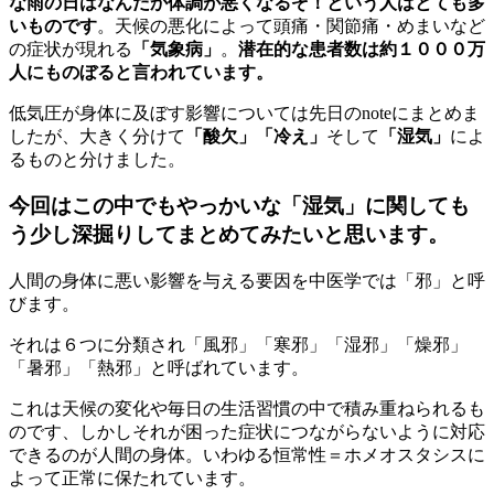
な雨の日はなんだか体調が悪くなるぞ！という人はとても多
いものです
。天候の悪化によって頭痛・関節痛・めまいなど
の症状が現れる
「気象病」
。
潜在的な患者数は約１０００万
人にものぼると言われています。
低気圧が身体に及ぼす影響については先日のnoteにまとめま
したが、大きく分けて
「酸欠」「冷え」
そして
「湿気」
によ
るものと分けました。
今回はこの中でもやっかいな「湿気」に関しても
う少し深掘りしてまとめてみたいと思います。
人間の身体に悪い影響を与える要因を中医学では「邪」と呼
びます。
それは６つに分類され「風邪」「寒邪」「湿邪」「燥邪」
「暑邪」「熱邪」と呼ばれています。
これは天候の変化や毎日の生活習慣の中で積み重ねられるも
のです、しかしそれが困った症状につながらないように対応
できるのが人間の身体。いわゆる恒常性＝ホメオスタシスに
よって正常に保たれています。