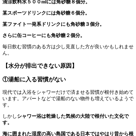
清涼飲料水５００mlには角砂糖８個分。
某スポーツドリンクには角砂糖６個分。
某ファイト一発系ドリンクにも角砂糖３個分。
さらに缶コーヒーにも角砂糖２個分。
毎日飲む習慣のある方は少し見直した方が良いかもしれませ
ん。
【水分が排出できない原因】
①湯船に入る習慣がない
現代では入浴をシャワーだけで済ませる習慣が根付き始めて
います。アパートなどで湯船のない物件も増えているようで
す。
しかし
シャワー浴は乾燥した気候の大陸で根付いた文化で
す。
海に囲まれた湿度の高い島国である日本ではやはり昔から根