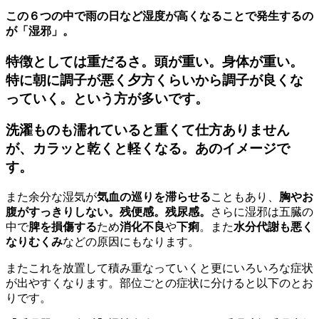
この６つの中で雨の日など湿度が高くなることで発生するの
が「湿邪」。
特徴としては重だるさ。頭が重い。身体が重い。
特に朝に調子が悪く夕方くらいから調子が良くな
っていく。という方が多いです。
洗濯ものも濡れていると重くて仕方ありません
が、カラッと乾くと軽くなる。あのイメージで
す。
また余分な湿気が
気血の巡りを滞らせる
こともあり、
胸やお
腹がすっきりしない。残便感。残尿感。
さらに湿邪は五臓の
中で
脾を損傷する
ため
消化不良
や
下痢
。また
水分代謝も悪く
なりむくみ
などの原因にもなります。
またこれを放置して積み重なっていくと更にいろいろな症状
が出やすくなります。部位ごとの症状に分けると以下のとお
りです。